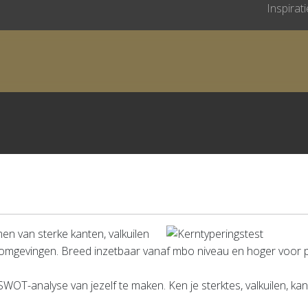
Inspirat
men van sterke kanten, valkuilen
omgevingen. Breed inzetbaar vanaf mbo niveau en hoger voor pe
WOT-analyse van jezelf te maken. Ken je sterktes, valkuilen, kan