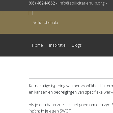
(06) 46244662 -
info@sollicitatiehulp.org
-
Home
Inspiratie
Blogs
Kernachtige typering van persoonlijkheid in ter
en kansen en bedreigingen van specifieke werk
Als je een baan zoekt, is het goed om een zgn. S
inzicht in je eigen SWOT.