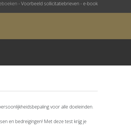
ieboeken
-
Voorbeeld sollicitatiebrieven - e-book
rsoonlijkheidsbepaling voor alle doeleinden.
sen en bedreigingen! Met deze test krijg je