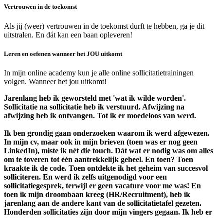
Vertrouwen in de toekomst
Als jij (weer) vertrouwen in de toekomst durft te hebben, ga je dit
uitstralen. En dát kan een baan opleveren!
Leren en oefenen wanneer het JOU uitkomt
In mijn online academy kun je alle online sollicitatietrainingen
volgen. Wanneer het jou uitkomt!
Jarenlang heb ik geworsteld met 'wat ik wilde worden'.
Sollicitatie na sollicitatie heb ik verstuurd. Afwijzing na
afwijzing heb ik ontvangen. Tot ik er moedeloos van werd.
Ik ben grondig gaan onderzoeken waarom ik werd afgewezen.
In mijn cv, maar ook in mijn brieven (toen was er nog geen
LinkedIn), miste ik nèt die touch. Dàt wat er nodig was om alles
om te toveren tot één aantrekkelijk geheel. En toen? Toen
kraakte ik de code. Toen ontdekte ik het geheim van succesvol
solliciteren. En werd ik zelfs uitgenodigd voor een
sollicitatiegesprek, terwijl er geen vacature voor me was! En
toen ik mijn droombaan kreeg (HR/Recruitment), heb ik
jarenlang aan de andere kant van de sollicitatietafel gezeten.
Honderden sollicitaties zijn door mijn vingers gegaan. Ik heb er