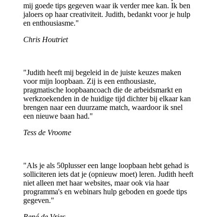
mij goede tips gegeven waar ik
verder mee kan. Ik ben
jaloers op haar creativiteit. Judith, bedankt
voor je hulp
en enthousiasme.
"
Chris Houtriet
"Judith heeft mij begeleid in de juiste keuzes maken
voor mijn loopbaan. Zij is een enthousiaste,
pragmatische loopbaancoach die de arbeidsmarkt en
werkzoekenden in de huidige tijd dichter bij elkaar kan
brengen naar een duurzame match, waardoor ik snel
een nieuwe baan had."
Tess de Vroome
"Als je als 50plusser een lange loopbaan hebt gehad is
solliciteren iets dat je (opnieuw moet) leren. Judith heeft
niet alleen met haar websites, maar ook via haar
programma's en webinars hulp geboden en goede tips
gegeven."
René de Vries